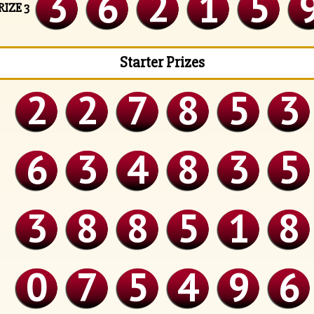
3
6
2
1
5
RIZE 3
Starter Prizes
2
2
7
8
5
3
6
3
4
8
3
5
3
8
8
5
1
8
0
7
5
4
9
6