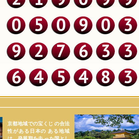
0
5
0
9
0
3
9
2
7
6
3
3
6
4
5
4
8
3
京都地域での宝くじ の合法
性がある日本の ある地域
は、発展期を去 った国とし