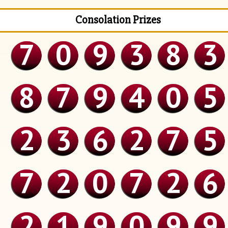
Consolation Prizes
7
0
9
3
8
3
8
7
9
4
0
5
2
3
6
2
7
5
7
2
0
7
2
6
2
1
9
0
9
9