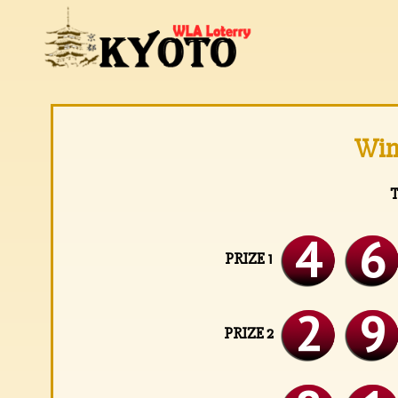
Win
T
4
6
PRIZE 1
2
9
PRIZE 2