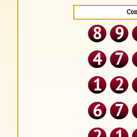
Con
8
9
4
7
1
2
6
7
2
1