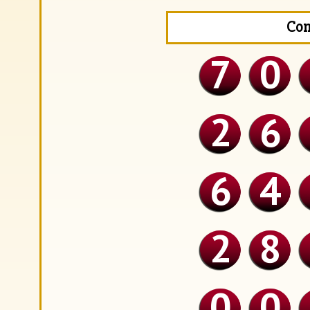
Con
7
0
2
6
6
4
2
8
0
0