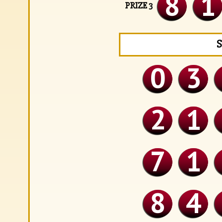
8
1
PRIZE 3
S
0
3
2
1
7
1
8
4